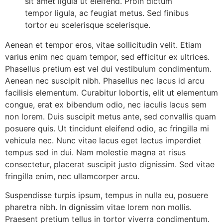
sit amet ligula ut eleifend. Proin dictum
tempor ligula, ac feugiat metus. Sed finibus
tortor eu scelerisque scelerisque.
Aenean et tempor eros, vitae sollicitudin velit. Etiam
varius enim nec quam tempor, sed efficitur ex ultrices.
Phasellus pretium est vel dui vestibulum condimentum.
Aenean nec suscipit nibh. Phasellus nec lacus id arcu
facilisis elementum. Curabitur lobortis, elit ut elementum
congue, erat ex bibendum odio, nec iaculis lacus sem
non lorem. Duis suscipit metus ante, sed convallis quam
posuere quis. Ut tincidunt eleifend odio, ac fringilla mi
vehicula nec. Nunc vitae lacus eget lectus imperdiet
tempus sed in dui. Nam molestie magna at risus
consectetur, placerat suscipit justo dignissim. Sed vitae
fringilla enim, nec ullamcorper arcu.
Suspendisse turpis ipsum, tempus in nulla eu, posuere
pharetra nibh. In dignissim vitae lorem non mollis.
Praesent pretium tellus in tortor viverra condimentum.